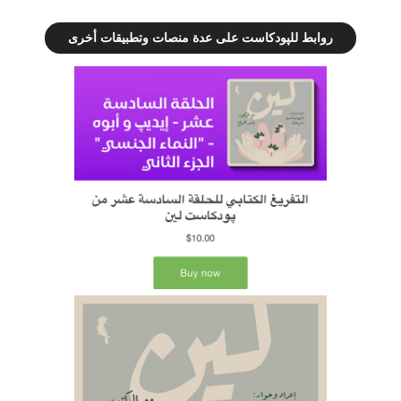
روابط للپودكاست على عدة منصات وتطبيقات أخرى