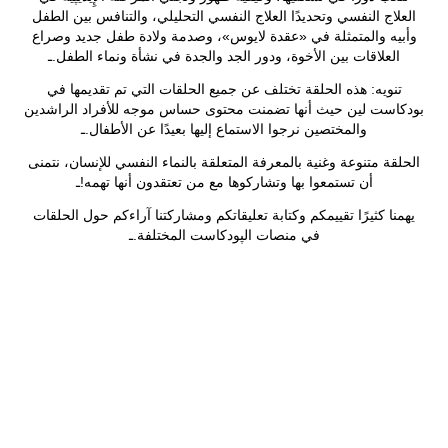
العلاج النفسي وتحديدًا العلاج النفسي التحليلي، والتنافس بين الطفل
وأبيه والمتمثلة في «عقدة لايوس»، وصدمة ولادة طفل جديد وصراع
العلاقات بين الأخوة، ودور الجد والجدة في نشأة ونماء الطفل.ـ
تنويه: هذه الحلقة تختلف عن جميع الحلقات التي تم تقديمها في
بودكاست لين حيث أنها تضمنت محتوى حساس موجه للأفراد الراشدين
والمختصين نرجوا الاستماع إليها بعيدًا عن الأطفال.ـ
الحلقة متنوعة وغنية بالمعرفة المتعلقة بالنماء النفسي للإنسان، نتمنى
أن تستمعوا بها وتشاركوها مع من تعتقدون أنها تهمه!ـ
يهمنا كثيرًا تقييمكم وكتابة تعليقاتكم ومشاركتنا آراءكم حول الحلقات
في منصات الپودكاست المختلفة.ـ