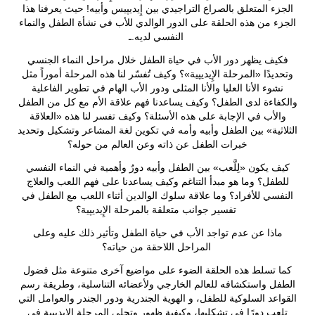
الجزء المتعلق بالصراع التراجيدي بين إِيديپيس وأبيه! حيث يعرفنا هذا
الجزء من هذه الحلقة على الدور الوالدي للأب في نشأة الطفل والنماء
النفسي لديه.ـ
فكيف يظهر دور الأب في حياة الطفل خلال مراحل النماء الجنسي
وتحديدًا «المرحلة الإِيديپية»؟ وكيف تُفسّر لنا هذه المرحلة أموراً مثل
نشوء الأنا العليا والأنا المثلى ودور الأب الهام في تطوير الفاعلية
والكفاءة لدى الطفل؟ وكيف يساعدنا فهم علاقة الأم مع كل من الطفل
والأب في الإجابة على هذه الأسئلة؟ وكيف تفسر لنا هذه «العلاقة
الثلاثية» بين الطفل وأبيه وأمه في تكوين لغة المشاعر وتشكيل وتحديد
خبرات الطفل عن ذاته وعن العالم من حوله؟
كيف يكون «لِلَّعب» بين الطفل وأبيه دورٌ وأهمية في النماء النفسي
للطفل؟ وما هو مبدأ التناغم وكيف يساعدنا على فهم اللعب والعلاج
النفسي للأفراد؟ وما علاقة سلوك الوالدين أثناء اللعب مع الطفل في
تفسير جوانب متعلقة بالمرحلة الإِيديپية؟
ماذا عن عدم تواجد الأب في حياة الطفل وتأثير ذلك عليه وعلى
المراحل اللاحقة من حياته؟
كما تسلط هذه الحلقة الضوء على مواضيع آخرى متنوعة مثل فضول
الطفل واستكشافه للعالم الخارجي ولأعضائه التناسلية، وطريقة رسم
القواعد السلوكية للطفل، و الهوية الجندرية ودور الجندر والعوامل التي
تلعب دورًا في تشكليها، وكيفية ظهور وتجلي المرحلة الإِيديپية في