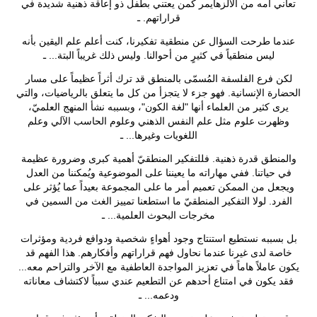
تعاني أمه من الألزهايمر كمن يعتني بطفل ذو إعاقة ذهنية شديدة في
قراراتهم.
ـ
عندما طرحت السؤال عن منطقية تفكيرنا، كنت أعلم علم اليقين بأنه
ليس منطقياً في كثيرٍ من أحوالنا. وليس ذلك غريباً البتة... ـ
لكن فرع الفلسفة المُسمّى بالمنطق قد ترك أثراً عظيماً على مسار
الحضارة الإنسانية. فهو جزء لا يتجزأ من كل ما يتعلق بالرياضيات، والتي
يرى كثير من العلماء أنها "لغة الكون"، وبسببه نشأ المنهج العلميّ،
وظهرت علوم مثل علم النفس الذهني وعلوم الحاسب الآلي وعلم
اللغويات وغيرها... ـ
والمنطق قدرة ذهنية. فللتفكير المنطقيّ أهمية كبرى وضرورة عظيمة
في حياتنا. ففي مهاراته ما يعيننا على الموضوعية ويُمكننا من العدل
ويجعل من الممكن تعميم أمر ما على المجموعة بعيداً عما يُؤثر على
الفرد. لولا التفكير المنطقيّ ما استطعنا تمييز الغث من السمين في
مخرجات البحوث العلمية... ـ
بل بسببه نستطيع استنتاج وجود أهواءٍ شخصية ودوافع فردية ومؤثرات
خاصة لدى غيرنا عندما نحاول فهم قراراتهم وأفكارهم. هذا الفهم قد
يكون عاملاً هاماً في تعزيز المواجدة العاطفية مع الآخر والتراحم معه...
فقد يكون في امتناع أحدهم عن التطعيم عندي سبباً لاكتشاف معاناته
ودعمه... ـ