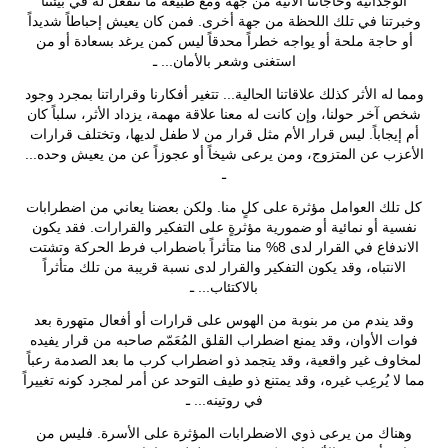
الوجدانية وحاجاتنا الآنية من جهة ومع طبيعة ما ننفعل له في بيئتنا
وخبرتنا في تلك اللحظة من جهة أخرى. فمن كان يعيش إحباطاً شديداً
أو حاجة ملحة أو يواجه خطراً محدقاً ليس كمن يرغد بسعادة أو من
استغنى وشعر بالأمان... ـ
ومما له الأثر كذلك علاقاتنا الحالية... تتغير أفكارنا وقراراتنا بمجرد وجود
شخص آخر حولنا، وإن كانت له معنا علاقة مهمة، يزداد الأثر، سلباً كان
أم إيجاباً. ليس قرار الأم مثل قرار من لا طفل لديها، وتختلف قرارات
الأعزب عن المتزوج، ومن يرعى شيخاً أو عجوزاً عن من يعيش وحده...
ـ
كل تلك العوامل مؤثرة على كلٍ منا. ولكن بعضنا يعاني من اضطرابات
نفسية أو نمائية أو ضمورية مؤثرةٍ على التفكير والقرارات. فقد يكون
الاندفاع في القرار لدى 8% منا متأثراً باضطراب فرط الحركة وتشتت
الانتباه، وقد يكون التفكير والقرار لدى نسبة قريبة من تلك متأثراً
بالاكتئاب... ـ
وقد يندم من مر بنوبة من الهوس على قرارات أو أفعال متهورة بعد
فوات الأوان، وقد يمنع اضطراب القلق المُعَمّم صاحبه من قرار يفيده
لمخاوف غير واقعية، وقد يتجمد ذو اضطراب كرب ما بعد الصدمة رعباً
مما لا يُرعِب غيره، وقد يمتنع ذو طيف التوحد عن أمر لمجرد كونه تغييراً
في روتينه... ـ
وهناك من يرعى ذوي الاضطرابات المؤثرة على الأسرة. فليس من