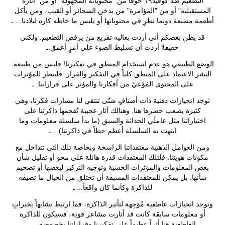
التطعيم ضد كوڤيد١٩ خوفاً من "محتوياته المجهولة" أو من "آثاره
المستقبلية" أو من "المؤامرة" من يدخن السجائر أو الڤيپ، ومن يأكل
أطعمة مصنعة دونما نظرٍ في محتوياتها أو يلبس ما خاطه كاره لبلادنا... ـ
قد يظن بعضكم أني أردت بعاليه تقريع من يرفض التطعيم. ولكني
حقيقةً أردت أن تسليط الضوء على أمرٍ أعمق.ـ
الوضع الطبيعي هو عدم استخدام المنطق في تفكيرنا! فليس من طبيعة
البشر الاعتماد على المنطق كلياً في التفكير والقرار. فلننظر للمؤثرات
على المحتوى المَوْعيّ من أفكارنا والمؤثر على قراراتنا: ـ
توجد انحيازات ذهنية ذات أصنافٍ شتّى تنتقي لنا مسارات فكرنا، وهي
كثيرة يصعب حصرها هنا. وهنالك آثار عجيبة تُقحمها ذاكرتنا على
اختياراتنا مثل عاملَي الحداثة والسبق (ما بدأ سلسلة معلومات وما
انتهت به السلسلة أعظم حظاً في ذاكرتنا)... ـ
ومن العوامل الذهنية معتقداتنا الراسخة وبخاصة تلك التي تتداخل مع
مكونات هويتنا. فلتلك المعتقدات قدرة هائلة على محو أو تقليل شأن
بعض المعلومات والمؤثرات الحسية وتوجيه التركيز لبعضها أو تضخيم
شأنها. بل يمكن للمعتقدات المسبقة أن تختلق من الخيال ما تضيفه
للذاكرة وكأنما كان واقعاً... ـ
وتوجد انحيازات عاطفية مُوَجِهة لتأثير الذاكرة، فما ارتبط تشابهاً بخبراتٍ
أو معلومات سابقة كانت قد أثارت مشاعر قوية، فسيكون للذاكرة
العاطفية هنا أثراً عظيماً على تفكيرنا وقراراتنا بخصوصه... ـ