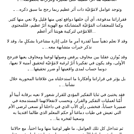
وتوجد عوامل لامَوْعيّة ذات أثر عظيم ربما رجح ما سبق ذكره... ـ
فقراراتنا مدفوعة، أي أن خلفها دوافع نَعِي منها قليل ولا نعي منها كثير.
وكما للمعتقدات المَوْعيّة المتشابكة مع الهوية أثرٌ عظيم، فللمحتوى
..
اللامَوْعي لتركيبة هويتنا أثر أعظم.
وقد لا نعلم ذهنياً سبباً لقدرة أمرٍ ما على إثارة مشاعرنا بشكلٍ ما، وقد لا
نذكر خبرات متشابهة معه... ـ
وقد يُوازن عقلنا بين مخاوف يرفض وصولها لوعينا ومخاوف يعيها فترجح
الأولى، وقد يكون في تفكيرنا أثرٌ لرغبة لامَوْعيّة لتحقيق أمنية لا نعيها،
دونما حساب لمدى واقعيتها أو ضرر تحقيقها... ـ
بل يؤثر في قراراتنا وأفكارنا ما استدخلناه من علاقاتنا المحورية خلال
نشأتنا... ـ
فقد يختبئ في ثنايا التفكير المؤدي للقرار شعور لا نعيه برقابة أبينا أو
أُمّنا لعمليات التفكير والقرار، ونحسب لانفعالاتهما المستدمجة في
ضميرنا حساباً، فنخشى رأي الأب الذي في داخلنا أو نسعى لرضى الأم
التي تعيش في طيات دماغنا أو حكم المعلم الذي طالما اقتدينا به
وسعينا لفخره بنا... ـ
ثم تتداخل كل تلك العوامل، ما ظهر لوعينا منها وما اختبأ، مع حالاتنا