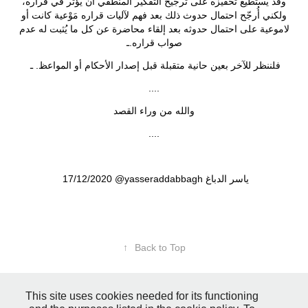
وقد يستطيع تحفيزه على ترجيح التفكير المنطقي أن يؤثر في قراره،
ولكني أُرجّح احتمال حدوث ذلك بعد فهم لآليات قراره مَوْعية كانت أو
لاموعية على احتمال حدوثه بعد إلقاء محاضرة عن كل ما يُثبت له عدم
صواب قراره.ـ
فلننظر للآخر بعين حانية متقبلة قبل إصدار الأحكام أو المواعظ. ـ
....
والله من وراء القصد
....
17/12/2020 @yasseraddabbagh ياسر الدباغ
↑
Back to Top
This site uses cookies needed for its functioning