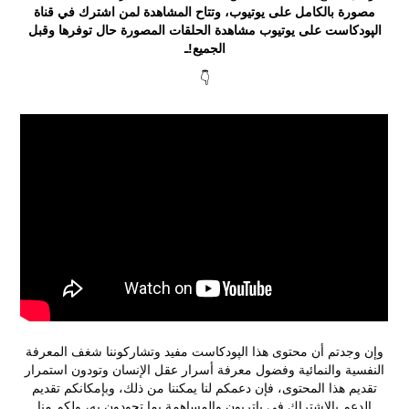
مصورة بالكامل على يوتيوب، وتتاح المشاهدة لمن اشترك في قناة
الپودكاست على يوتيوب مشاهدة الحلقات المصورة حال توفرها وقبل
الجميع!ـ
👇
وإن وجدتم أن محتوى هذا الپودكاست مفيد وتشاركوننا شغف المعرفة
النفسية والنمائية وفضول معرفة أسرار عقل الإنسان وتودون استمرار
تقديم هذا المحتوى، فإن دعمكم لنا يمكننا من ذلك، وبإمكانكم تقديم
الدعم بالاشتراك في
پاتريون
والمساهمة بما تجودون به، ولكم منا