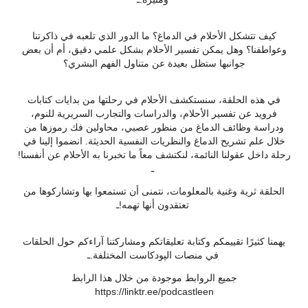
كيف تتشكل الأحلام في الدماغ؟ ما الدور الذي تلعبه في ذاكرتنا
وعواطفنا؟ وهل يمكن تفسير الأحلام بشكل علمي دقيق، أم أن بعض
جوانبها ستظل بعيدة عن متناول الفهم البشري؟
في هذه الحلقة، سنستكشف الأحلام في رحلتها من بدايات كتابات
فرويد عن تفسير الأحلام، والدراسات والتجارب السريرية للنوم،
ودراسة وظائف الدماغ من منظور عصبي، محاولين فك رموزها من
خلال علم تشريح الدماغ والنظريات النفسية الحديثة. انضموا إلينا في
رحلة داخل عقولنا النائمة، لنكتشف معاً ما تخبرنا به الأحلام عن أنفسنا!
ـ
الحلقة ثرية وغنية بالمعلومات، نتمنى أن تستمعوا بها وتشاركوها من
تعتقدون أنها تهمه!ـ
يهمنا كثيرًا تقييمكم وكتابة تعليقاتكم ومشاركتنا آراءكم حول الحلقات
في منصات الپودكاست المختلفة.ـ
جميع الروابط موجودة من خلال هذا الرابط
‏‎‏‎‏‎‏‎‏‎‏‎‏‎‏https://linktr.ee/podcastleen