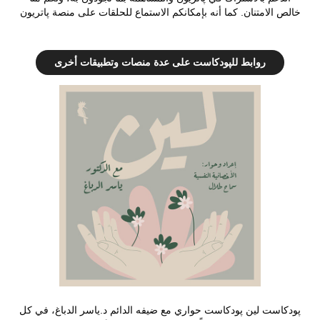
خالص الامتنان. كما أنه بإمكانكم الاستماع للحلقات على منصة
پاتريو
ن
روابط للپودكاست على عدة منصات وتطبيقات أخرى
پودكاست لين پودكاست حواري مع ضيفه الدائم د.ياسر الدباغ، في كل