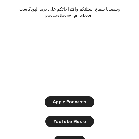
ويسعدنا سماع اسئلتكم واقتراحاتكم على بريد الپودكاست
‏‎‏‎‏‎‏‎‏‎‏‎‏‎‏‎‏‎‏podcastleen@gmail.com
Apple Podcasts
YouTube Music