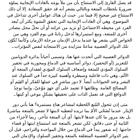
قد يصل القارئ إلى الاستنتاج بأن من ملأ يومَه بالعادات الإيجابية يملؤه
ضرورةً بلحظات المتعة وبالتالي يشعر أنه قد حقق السعادة. إلا أن ذلك
الاستنتاج غير صحيح إلا فيما ندر. حيث أن هناك عوامل أخرى تتداخل في
الموضوع، وهي أن العادات الإيجابية التي تحقق النشوة يكثر أن تُبعد
الفرد عن محيطه الاجتماعيّ أو تزيد من عزلته أو أن تحلّ محل مصادر
أخرى للمتعة، ومع استمرارها تُدخل رتابةً في يوم الفرد وهي من
الخواص التي يشعر بها عندما يدخل الإدمان مرحلة الإزمان وكأنما تُكَوّن
تلك الدوائر العصبية مناعةً متزايدة من الاستجابة لنفس المؤثرات.ـ
الدوائر العصبية التي أتحدث عنها هنا، وتسمى أحياناً بدائرة الدوپامين
للتعزيز (أو التحفيز)، دوائر أساسية في الدماغ ومحورية في تحفيز
السلوك المؤدي للمتعة وإضعاف السلوك المؤدي لفقدان المتعة أو
الألم، وهي ذات فاعلية وسيطرة وأهمية كبيرة جداً في السلوك عند
البشر وعند الحيوانات أيضاً. لا دور مباشرٍ في عملها للفكر أو القِيَم أو
المصالح العامة. وظائفها لا تعتمد على أي جهدٍ مَوْعيّ، وإنما توجِدُ
الدوافعَ التي قد تعمل الذات على تحقيقها بشكلٍ موعي أو كبتها.ـ
متى إذن تتحول المُتع اللحظية لمشاعر هناءٍ مستمرة؟ هنا يأتي دور
الإيثار. عندما تُضَحّي الأمّ بما تريده لتعطيه لابنتها لا تشعر بالمتعة مباشرةً
بل بعد مرور ما كان عندها لابنتها. أي أن المتعة تتأخر، ربما لأجزاء من
الثانية أو حتى دقائق، لكن تشعر بالمتعة عند استمتاع ابنتها أو قضاء
حاجتها. إنه شعور يبدأ في الدماغ من خلال المواجدة والتراحم، قبل أن
يثير الدوائر العصبية المتعلقة بالمتعة وتحفيز السلوك والإدمان التي