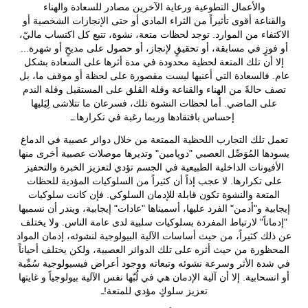
والأعمال التطوعية ورعاية الآخرين مصادر للسعادة والهناء
والقناعة أقوى تأثيراً من الثراء المادي أو حتى الإنجازات الشخصية أو
الاكتفاء من الموارد. توجد لحظات متعة، نشوة، تتبع كل اكتساب ماليّ،
أو فوزٍ في مسابقة، أو تحقيقٍ لإنجاز، أو حصول على مديحٍ أو شهرة...
إلا أن تلك المتعة لحظية محدودة في مدة أثرها على السعادة بشكل
عام. فالسعادة التي أعنيها ليست مقصورة على لحظة أو موقف ما، بل
تصف حالةً من الهناء والقناعة وقلة القلق على المستقبل وقلة الندم
على الماضي. أما لحظات النشوة تلك، فسرعان ما تتلاشى لِيَليها
إحساس بافتقادها وربما رغبة في تكرارها.ـ
تعمل تلك التجارب اللحظية الممتعة من خلال دوائر عصبية في الدماغ
يسودها المُوَصِّل العصبي "دوپامين" وتديرها موصلات عصبية أخرى منها
الأفيونات الداخلية الطبيعية في الجسم تؤدي لتعزيز الخبرة والتحفيز
على تكرارها. لا عجب إذاً أن كثيراً من السلوكيات المؤدية للحظات
المتعة والنشوة تكون قابلة للإدمان السلوكي. فإن كانت سلوكيات
إيجابية و"أدمن" الفرد عليها، أسميناها "عادات" إيجابية، ويندر أن نسميها
"إدماناً" لارتباط المفردة بسلوكيات سلبية لدى عامة الناس. ولا يختلف
عن ذلك كثيراً، من حيث أساسات الآلية البيولوجية لنشوئه، إدمان المواد
المحظورة من حيث أثره على تلك الدوائر العصبية، ولكن يختلف أحياناً
في شدة الأثر وسرعة نشوئه وتبعاته ووجود أعراض فيسيولوجية سُمِّية
أو انسحابية. إلا أن آلية الإدمان هي في لُبّها نفس الآلية بيولوجياً و غايتها
تعزيز سلوكٍ مؤدي للمتعة!ـ