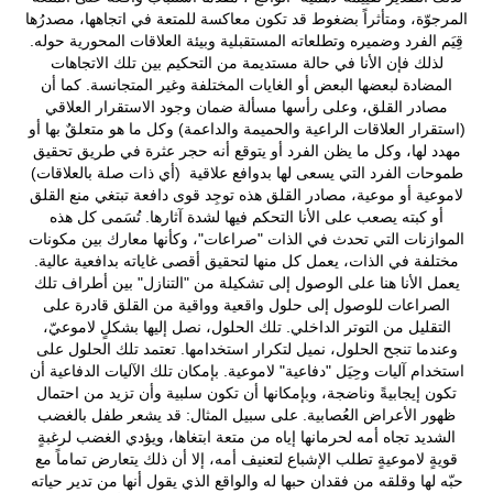
المرجوّة، ومتأثراً بضغوط قد تكون معاكسة للمتعة في اتجاهها، مصدرُها
قِيَم الفرد وضميره وتطلعاته المستقبلية وبيئة العلاقات المحورية حوله.
لذلك فإن الأنا في حالة مستديمة من التحكيم بين تلك الاتجاهات
المضادة لبعضها البعض أو الغايات المختلفة وغير المتجانسة. كما أن
مصادر القلق، وعلى رأسها مسألة ضمان وجود الاستقرار العلاقي
(استقرار العلاقات الراعية والحميمة والداعمة) وكل ما هو متعلقٌ بها أو
مهدد لها، وكل ما يظن الفرد أو يتوقع أنه حجر عثرة في طريق تحقيق
طموحات الفرد التي يسعى لها بدوافع علاقية (أي ذات صلة بالعلاقات)
لاموعية أو موعية، مصادر القلق هذه توجِد قوى دافعة تبتغي منع القلق
أو كبته يصعب على الأنا التحكم فيها لشدة آثارها. تُسَمى كل هذه
الموازنات التي تحدث في الذات "صراعات"، وكأنها معارك بين مكونات
مختلفة في الذات، يعمل كل منها لتحقيق أقصى غاياته بدافعية عالية.
يعمل الأنا هنا على الوصول إلى تشكيلة من "التنازل" بين أطراف تلك
الصراعات للوصول إلى حلول واقعية وواقية من القلق قادرة على
التقليل من التوتر الداخلي. تلك الحلول، نصل إليها بشكلٍ لاموعيّ،
وعندما تنجح الحلول، نميل لتكرار استخدامها. تعتمد تلك الحلول على
استخدام آليات وحِيَل "دفاعية" لاموعية. بإمكان تلك الآليات الدفاعية أن
تكون إيجابيةً وناضجة، وبإمكانها أن تكون سلبية وأن تزيد من احتمال
ظهور الأعراض العُصابية. على سبيل المثال: قد يشعر طفل بالغضب
الشديد تجاه أمه لحرمانها إياه من متعة ابتغاها، ويؤدي الغضب لرغبةٍ
قويةٍ لاموعيةٍ تطلب الإشباع لتعنيف أمه، إلا أن ذلك يتعارض تماماً مع
حبّه لها وقلقه من فقدان حبها له والواقع الذي يقول أنها من تدير حياته