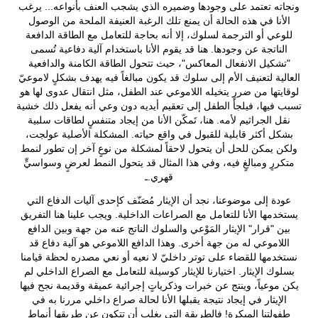
ونجاته تعتمد على وجودها وضميره الذي يشجب العنف بأنواعه... يرغب
الأنا في هذه الحالة أن يمنع تلك الرغبة العنيفة الملحة من الوصول
للوعي أو الترجمة لسلوك، إلا أنه بحاجة للتعامل مع الطاقة الدافعة
الناتجة عن وجودها. هنا قد يقوم الأنا باستخدام آلية دفاعية تُسمى
"تشكيل الانفعال المعاكس"، حيث تتحول الطاقة الكامنة والدافعية
العالية لتعنيف الأم إلى سلوك قد يكون مبالغاً فيه يهدف بشكلٍ لاموعيّ
لوقايتها من ضررٍ يتخيله اللاموعي عند الطفل، مثل انتقال عدوى لها هو
تسبب فيها، فيلجأ الطفل إلى تعقيم أيديه دون وعي أنه يفعل ذلك خشية
نقل الجراثيم لأمه. هنا، تَمكّن الأنا من إيجاد متنفسٍ لطاقات سلبية
بشكل أكثر قابلية للقبول في واقع حياته. المشكلة الأصلية عولجت،
ولكن يمكن للحل أن يتحول لاحقاً لمشكلة من نوعٍ آخر إن تطور لنمط
متكررٍ ومبالغٍ فيه، وفي هذا المثال قد يتحول النمط لعرضٍ وسواسيٍّ
قهري.ـ
عودة إلى موضوعنا، نجد أن الإيثار مُصَنّف كإحدى آليات الدفاع التي
يستخدمها الأنا للتعامل مع الصراعات الداخلية. ويجب علينا هنا التفريق
بين "قرار" الإيثار المَوْعي والسلوك الناتج عنه من جهة وبين الدافع
اللاموعي له من جهة أخرى. وهذا الدافع اللاموعي هو آلية دفاع قد
نستخدمها للقضاء على توتر داخليّ لا نعيه أو نعي مصدره لحظة قيامنا
بسلوك الإيثار. اختيارنا للإيثار كوسيلة للتعامل مع الصراع الداخلي لم
يكن موعياً، وينتج عن خبرات وذكرياتٍ إجرائية عميقة وقديمة نجح فيها
الإيثار في إيجاد نتيجة يقبلها الأنا لحالة صراع داخلي مررنا به في
طفولتنا المبكرة! فالطريقة التي يغلب أن تتكون عن طريقها أنماط