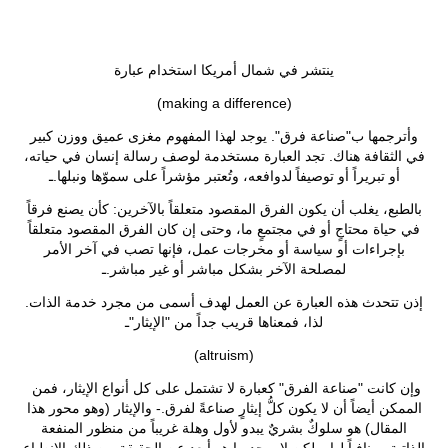
ينتشر في شمال أمريكا استخدام عبارة
(making a difference)
وأترجمها ب"صناعة فرق". يوجد لهذا المفهوم مغزى عميق ووزن كبير
في الثقافة هناك. تجد العبارة مستخدمة لوصف رسالة إنسان في حياته،
أو تبريراً أو توصيفاً لدوافعه، وتُعتبر مؤشراً على سموّها ونبلها.ـ
بالطبع، يغلب أن يكون الفرق المقصود متعلقاً بالآخرين: كأن يصنع فرقاً
في حياة محتاجٍ أو في مجتمعٍ ما، وحتى إن كان الفرق المقصود متعلقاً
بإجراءات أو سياسة أو مخرجات عمل، فإنها تصب في آخر الأمر
لمصلحة الآخر بشكل مباشر أو غير مباشر.ـ
إذن تتحدث هذه العبارة عن العمل لهدف أسمى من مجرد خدمة الذات.
لذا، فمعناها قريب جداً من "الإيثار"ـ
(altruism)
وإن كانت "صناعة الفرق" كعبارة لا تشتمل على كل أنواع الإيثار، فمن
الممكن أيضاً أن لا يكون كلُّ إيثارٍ صناعةً لفرق.-
والإيثار (وهو محور هذا
المقال) هو سلوكٌ بشريٌ يبدو لأول وهلة غريباً من منظور المنفعة
الذاتية ومنافياً لها. ولكن لا يوجد ما هو أبعد عن الحقيقة من ذلك الانطباع