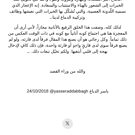
الخبرات إلى الشعور بالهناء والاستتباب والسعادة. إنه الإعجاز الذي
نسميه اللّدونة العصبية، والتي تُشَكّل بها الخبرات التي نعيشها وظائف
وتركيبة الدماغ لدينا.ـ
لذلك كله، وصفت هذا الخلق الرفيع بالأنانية مجازاً، لأني أرى أن
المعجزة هنا هي اجتماع كونه أنانياً مع كونه في ذات الوقت العكس من
ذلك تماماً. وكل رجائي هو أن يصنع هذا المقال فرقاً لدى قارئه، ولو لم
يصنع فرقاً سوى لدى قارئٍ واحدٍ أو قارئة واحدة، فإن ذلك كافٍ لإدخال
بهجة إلى قلبي أبتغيها. ولكم تخيّل تبعات ذلك...ـ
والله من وراء القصد
24/10/2018 @yasseraddabbagh ياسر الدباغ