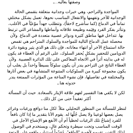
وصفتها بعاليه...ـ
المواجدة والتراحم، وهي خبرات وجدانية متعلقة بتقمص الحالة
الوجدانية للآخر وتفهمها والانفعال المناسب نحوها، تعمل بشكل مختلفٍ
تماماً في الدماغ (كما سأشرح لاحقاً)، وتتطلب جهداً موْعيّاً في الأغلب،
وتتأثر بفكر الفرد وقِيَمه وطبيعة علاقاته وأنماطها والمشاعر التي ترتبط
بها. تتداخل فيها مناطق كثيرة ودوائر عصبية متعددة في الدماغ. ولأن
محصلة عمل الدماغ التالية للمواجدة والسلوك المتراحم هي تقمص
حالة استمتاع الآخر أو انتهاء معاناته، فإن ذلك هو الذي يثير وبقوة دائرة
الدوپامين للتحفيز بشكلٍ يُحفز السلوك، على الرغم أن العطاء قد يكون
له في بدايته أثراً في الاتجاه المعاكس على تلك الدائرة العصبية. ولأن
العطاء الناتج عن التراحم يندر أن يكون سلوكاً بسيطاً واحداً بل يغلب أن
يكون مجموعة كبيرة من السلوكيات المتنوعة المتشابهة في بعض آثارها
والمختلفة في تفاصيلها، فإن نشوء المناعة من المؤثرات الممتعة يندر
حدوثه هنا.ـ
لكن لا يكفي هذا التفسير لفهم علاقة الإيثار بالسعادة. حيث أن المسألة
أكثر تعقيداً حتى من كل ذلك.ـ
لننظر للمسألة من المنظور التحليلي مثلاً. لكل منا دوافع ورغبات وغرائز
يصل بعضها لوعينا ولا يصل جُلّها له. يقوم الأنا بتقدير ما إذا كان نافعاً
للفرد إشباعُ تلك الرغبات لحظياً أم أن الأنفع هو الإشباع الآجل في
الوقت المناسب وتحت سيطرة وتحكم عالٍ، ويستخدم في الوصول
لذلك التقدير تقييمه لأهمية "الواقع"، مُقدّماً استتباب واقعه على المتعة