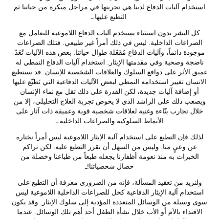
استخدام آليات الدفاع لدينا هي تجربتها في مراحل مبكرة من حياتنا ثم
التطبع عليها.ـ
كل البشر بدون استثناء يستخدم آليات الدفاع اللاموعية للتعامل مع
الصراعات الداخلية. ليس في ذلك أمراً غير طبيعي. فتلك الصراعات
موجودة دائماً، وآليات الدفاع مُفَعّلة طوال حياتنا. بعض هذه الآليات تُعَدّ
ناضجة وصحية وفي مقدمتها الإيثار. استخدام آليات الدفاع النمطي له
عميق الأثر على دوافع السلوك والعلاقات الشخصية للإنسان. قد يستطيع
الانسان تغيير استخدامه النمطي لبعض الآليات الدفاعية التي تَطبّع عليها
أو إضافة آليات جديدة، لكن القدرة على ذلك تقل مع نماء الإنسان
ويصعب ذلك على الراشد الذي لا يخوض تجربة العلاج التحليلي، إلا من
خلال تجارب بنّاءة وغنية لعلاقات شخصية قوية وعميقة ذات آثار على
الأنماط السلوكية والصراعات الداخلية.ـ
لذلك فإن التطبع على استخدام آلية الإيثار اللاموعية ليس أمراً نختاره
عن وعيٍ منا. وليس من السهل أن نقرر التطبع عليه. لكن تراكم
الخبرات به منذ نعومة أظفارنا يجعله طبعاً من طباعنا وخصلة من
خصال شخصياتنا!ـ
ولنزيد من تعقيد المسألة، فإنه من الضروري معرفة أن التطبع على
استخدام آلية الإيثار الدفاعية كحل للصراعات الداخلية اللاموعية ليس
سوى وسيلة من الوسائل المتعددة المؤدية إلى سلوك الإيثار. وقد يكون
الاقتداء بالأم أو الأب خلال نشأة الطفل أحد أهم تلك الوسائل. عندما