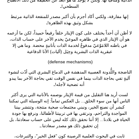
السطحي!ـ
إنها مفارقة، ولكني أكاد أجزم بأن أكبر مصدر للمنفعة الذاتية مرتبط
بشكل وثيق بهذه الظاهرة!ـ
لا أظن أن أحداً يختلف على كون الإيثار خلقاً رفيعاً حميداً، لكن ما أزعمه
هو أن الإيثار الذي في ظاهره الموعيّ يخدم الآخر على حساب الذات،
في باطنه اللامَوْعيّ مدفوعٌ لخدمة الذات بأنانيةٍ محضة. وما هي إلا
عبقرية الذات البشرية وحِيَل (آليات) الأنا الدفاعية
(defense mechanisms)
الناضجة واللُّدونة العصبية المدهشة في الدماغ البشري التي أدّت لنشوء
آليةٍ تفي بحاجة الذات بينما في نفس الوقت تفي بحاجة الآخر بما يبدو
أنه تضحية لأجله!ـ
لست أريد هنا التقليل من قيمة الإيثار بوصمه بالأنانية التي يرى أكثر
الناس أنها من سوء الخلق... بل العكس تماماً: إنه الوسيلة التي تمكننا
كبشر أن نصنع الخير، ونبني مجتمعات صحية منتجة، وتنتشر بيننا
المواجدة والتراحم، ونرتقي بها في تربيتنا لأطفالنا، ونرفع بها جودة
الحياة في بلادنا... إلا أننا نحقق ذلك كله ليس على حساب سعادتنا، بل
إن تحقيق ذلك هو مصدر سعادتنا.ـ
ثابت في البحوث العلمية الرصينة كون "فعل الخير"، والتبرعات،