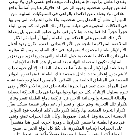
يقتدي الطفل براعيه، فإنه يفعل ذلك نتيجة دافع نفسي قوي ولاموعي
لتقمص جوانب شخصية وهوية الراعي. لذا فالإيثار هنا يتم أساساً بدافع
علاقي، ولا يختلف عن الاقتداء بالراعي في السلوكيات السلبية. من
المهم أن نعلم أن الطفل يبني شخصيته بناءً على الخبرات التي يمر بها
في العلاقات المحورية في حياته. وتتراكم تلك الخبرات كما ينبني البناء
حجراً حجراً. لذا فما يحدث هنا لا يتوقف على خطوة التقمص، بل يتعداها
لأثر ذلك التقمص على العلاقة بين الطفلة وأبيها أو أمها، ثم الآثار
المتلاحقة المتراكمة الناتجة عن الأثر الابتدائي. فعندما تكون ردود أفعال
الأم لإيثار طفلتها محفزة لاستمرارها في ذلك السلوك، ومن ثَمّ مؤثرة
على دائرة العلاقات الشخصية حول الطفلة والتي بدورها تزيد من تعزيز
السلوك، تكون المحصلة النهائية بعد استمرار هذه الحلقة الإيجابية
المتعاظمة أن الإيثار أصبح طبعاً تطبعت عليه الطفلة. إلا أن حدوث ذلك
لا يتم بدون إعجاز يحدث داخل جمجمة تلك الطفلة. فبينما تقوم الدوائر
العصبية في المناطق الخلفية من الفَصَّين الأماميين للدماغ بوظيفة تشبه
عمل المرآة، حيث تعيد في الخبرة الذاتية خلق تجربة الآخر (كالأم وهي
تقوم بسلوك الإيثار)، بكل جوانبها وخواصها بما في ذلك الحركة العضلية
والحالة النفسية والوجدانية للآخر، فإن تركيبة دماغ الطفلة تتغير وتتأثر
بتكرار تلك التجربة، ويتم خلق أو تغيير أو دعم دوائر عصبية بشكل يعزّز
تكرار التجربة المقتدى بها. وكلما تكرر ذلك، كلما ازدادت قوة الدوائر
العصبية الجديدة وقل احتمال ضمورها، وكأن تلك الخبرات تصنع وتبني
في دماغ الطفلة ما يضمن تكرارها... ومرة أخرى، ليس هذا مقتصراً
على الخبرات الإيجابية المتكررة، بل يَعُمّ كل أنواع الخبرات. يصبح
الدماغ أكثر استعداداً ومهارةً ومرونةً وقبولاً وأكفأَ في تحويل تلك