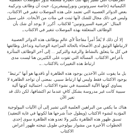
الكيميائية (خاصة سيروتونين ونورإيپينيفرين)، حيث أن وظائف وتركيبة
بعض الدوائر العصبية التي تعتمد على هذه الموصلات تتغير في الاكتئاب،
وليس في ذلك مجال للشك لأنها ثبتت في مئات من الأبحاث. على سبيل
المثال: "فرضية السيروتونين" للاكتئاب. أكرر: لا يوجد أي شك بأن
الوظائف المتعلقة بهذه الموصلات تتغير في الاكتئاب.ـ
إلا أن ذلك لا يُعَدُّ أمراً مفاجئاً لأي عالمٍ بوظائف هذه الدوائر العصبية
لارتباطها الوثيق لدى الأصحاء بالحالة المزاجية الوجدانية وتداخل وظائفها
في كل ما يتعلق بالنشاط والرغبة والتركيز ... إلى آخر الوظائف المتأثرة
بأعراض الاكتئاب. المسألة التي تفوت على الكثيرين هنا ليست مدى
ارتباط هذه التغييرات بالاكتئاب...ـ
بل ما يفوت على الآخذين بوجود هذه الظاهرة أو ناقديها هو أنها "ترتبط"
بوجود الاكتئاب فقط وليس لها ارتباط سببي. بمعنى أن تواجد الظاهرة لا
يساوي كونها الآلية المتسببة في نشوء الاكتئاب. احتمالية كونها آلية
سببية كانت غير مدروسة بشكل كافٍ عندما تم اكتشافها، لكن ذلك قد
تغير الآن
هناك ما يكفي من البراهين العلمية التي تشير إلى أن الآليات البيولوجية
المؤدية لنشوء الاكتئاب (ويطول جداً شرحها هنا لكونها في غاية التعقيد)
تسبق ظهور هذه الظاهرة بكثير ولا تعدو هذه الظاهرة سوى إحدى
الخطوات الأخيرة من مشوار بيولوجي طويل نتيجته ظهور أعراض
الاكتئاب