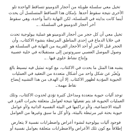
تخيل معي سلسلة طويلة من أحجار الدومينو تتساقط الواحدة تلو
الأخرى نتيجة سقوط أحدها. بإمكان هذا التساقط المتسلسل أن يحدث
أينما كانت بدايته في السلسلة، لكن النهاية دائماً واحدة، وهي سقوط
آخر أحجار الدومينو في السلسلة...ـ
تخيل معي أن كل حجر من أحجار الدومينو هو عملية بيولوجية تحدث
في خلايا الدماغ في إحدى المناطق المرتبطة بنشوء الاكتئاب، وأن
الحجر قبل الأخير أو أحد الأحجار القريبة من النهاية في السلسلة هو
وصول الموصل العصبي سيروتونين إلى مستقبلاته في خلية عصبية
وإنتاج نشاط خلوي فيها...ـ
يشبه هذا المثل ما بحدث في الاكتئاب، مع كونه تمثيل فيه تبسيط بالغ
ويُعبّر عن شكل واحد من أشكال متعددة من التعقيد في العمليات
الحيوية المؤدية لظهور الاكتئاب. إلا أن الهدف من هذا التشبيه إيضاح
نقاط مهمة:ـ
توجد آليات حيوية متعددة ومداخل كثيرة تؤدي لحدوث الاكتئاب، وتلك
العمليات الحيوية قد يتم تفعيلها نتيجة لعوامل متعلقة بخبرات الفرد في
البيئة الاجتماعية، و/أو تراكمها في البيئة النفسية الذاتية و/أو عوامل
حيوية بحتة غير مرتبطة بالبيئة، و/أو كل ما سبق وغيرها من العوامل
فوجود آليات بيولوجية لنشوء أعراض واضطرابات نفسية لا يتعارض
إطلاقاً مع كون تلك الأعراض والاضطرابات متعلقة بعوامل نفسية أو