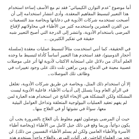
أما موضوع "عدم التوازن الكيميائي" فقد تم مع الأسف إساءة استخدام
هذا التعبير لتبسيط المفاهيم المعقدة، وأدى انتشار استخدامه إلى أن
أصبحت تستخدمه شركات الأدوية في دعاياتها وبخاصة منذ التسعينات
من القرن العشرين واستخدمه كثير من الأطباء في محاولاتهم لإقناع
المرضى باستخدام الأدوية، وانتشر إلى الدرجة التي أصبح التعبير شبه
حقيقة في تفكير الكثيرين...ـ
في الحقيقة، كما أنني استخدمت مثالاً لتبسيط عمليات معقدة (سلسلة
أحجار الدومينو)، فقد استخدم هذا التعبير أساساً كأداة لتبسيط ما وجده
العلم آنذاك من دلائل على استجابة الاكتئاب لأدوية لها أثر على موصلات
عصبية معينة في الدماغ، ومن براهين تلت ذلك على وجود تغييرات في
وظائف تلك الموصلات.ـ
إلا أن استخدام ذلك المثل، وبخاصة عن طريق شركات الأدوية، تغلغل
في الرأي العام وبدأ يتسلل إلى أدبيات الأطباء. فاعلية الأدوية ليست
المشكلة ولكن المشكلة هي الإيحاء الناتج عن استخدام هذه العبارة لمن
لم يفهم تعقيد العمليات البيولوجية المتعلقة وتداخل العوامل البيئية
معها، سواءً في نشوئها أو في العلاج منها.ـ
حيث أن المرضى يتوصلون لفهم مغلوط بأن العلاج بالضرورة يجب أن
يكون دوائياً، وربما وقع في ذلك جيل كامل من الأطباء (وبخاصة أطباء
الأسرة والأطباء العامين ولكن لم يسلم الأطباء النفسيين من ذلك). لن
تجد من العلماء الباحثين في آليات المرض والعلاج واحداً يستخدم هذه