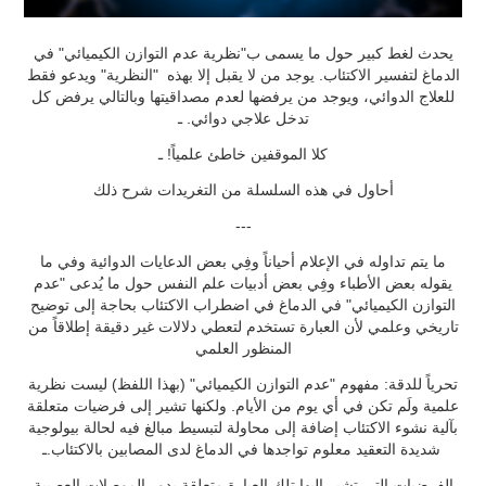
يحدث لغط كبير حول ما يسمى ب"نظرية عدم التوازن الكيميائي" في
الدماغ لتفسير الاكتئاب. يوجد من لا يقبل إلا بهذه "النظرية" ويدعو فقط
للعلاج الدوائي، ويوجد من يرفضها لعدم مصداقيتها وبالتالي يرفض كل
تدخل علاجي دوائي. ـ
كلا الموقفين خاطئ علمياً! ـ
أحاول في هذه السلسلة من التغريدات شرح ذلك
---
‫ما يتم تداوله في الإعلام أحياناً وفِي بعض الدعايات الدوائية وفي ما
يقوله بعض الأطباء وفِي بعض أدبيات علم النفس حول ما يُدعى "عدم
التوازن الكيميائي" في الدماغ في اضطراب الاكتئاب بحاجة إلى توضيح
تاريخي وعلمي لأن العبارة تستخدم لتعطي دلالات غير دقيقة إطلاقاً من
تحرياً للدقة: مفهوم "عدم التوازن الكيميائي" (بهذا اللفظ) ليست نظرية
علمية ولَم تكن في أي يوم من الأيام. ولكنها تشير إلى فرضيات متعلقة
بآلية نشوء الاكتئاب إضافة إلى محاولة لتبسيط مبالغ فيه لحالة بيولوجية
شديدة التعقيد معلوم تواجدها في الدماغ لدى المصابين بالاكتئاب.ـ
الفرضيات التي تشير إليها تلك العبارة متعلقة بدور الموصلات العصبية