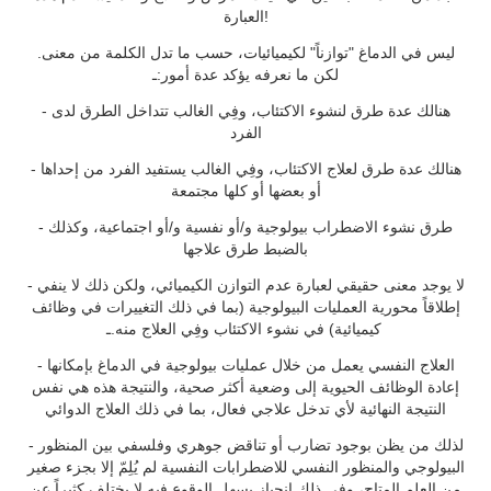
العبارة!
ليس في الدماغ "توازناً" لكيميائيات، حسب ما تدل الكلمة من معنى.
لكن ما نعرفه يؤكد عدة أمور:ـ
- هنالك عدة طرق لنشوء الاكتئاب، وفِي الغالب تتداخل الطرق لدى
الفرد
- هنالك عدة طرق لعلاج الاكتئاب، وفِي الغالب يستفيد الفرد من إحداها
أو بعضها أو كلها مجتمعة
- طرق نشوء الاضطراب بيولوجية و/أو نفسية و/أو اجتماعية، وكذلك
بالضبط طرق علاجها
- لا يوجد معنى حقيقي لعبارة عدم التوازن الكيميائي، ولكن ذلك لا ينفي
إطلاقاً محورية العمليات البيولوجية (بما في ذلك التغييرات في وظائف
كيميائية) في نشوء الاكتئاب وفِي العلاج منه.ـ
- العلاج النفسي يعمل من خلال عمليات بيولوجية في الدماغ بإمكانها
إعادة الوظائف الحيوية إلى وضعية أكثر صحية، والنتيجة هذه هي نفس
النتيجة النهائية لأي تدخل علاجي فعال، بما في ذلك العلاج الدوائي
- لذلك من يظن بوجود تضارب أو تناقض جوهري وفلسفي بين المنظور
البيولوجي والمنظور النفسي للاضطرابات النفسية لم يُلِمّ إلا بجزء صغير
من العلم المتاح، وفِي ذلك انحياز يسهل الوقوع فيه لا يختلف كثيراً عن