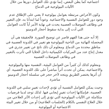
اجتماعية كما يظن البعض، إنما تؤدي تلك العوامل دورها من خلال
الآليات البيولوجية في الدماغ
و‫كون الأعراض مرتبطة بعوامل بيولوجية لا يعني على الإطلاق عدم
وجود دور للعوامل النفسية والاجتماعية. وعوداً لما ابتدأنا به، فإن التغيير
في وظائف الموصلات العصبية يحدث في نهاية الأمر أياً كانت العوامل
‫إلا أنه حتى هذا الفهم قاصر عن توضيح الصورة. فالحقيقة هي أن
المحصلة النهائية من الناحية البيولوجية هو تغيير في اللدونة العصبية في
مناطق محددة من الدماغ. ومعلوم أن ذلك ناتج عن تغيير جذري في
معدل إنتاج عدد من المركبات الكيميائية داخل الخلايا التي تأثرت بالتغيير
‫ومعلوم كذلك أن كثيراً من العوامل البيئية، النفسية منها والبيولوجية
والاجتماعية، يمكن أن تحدث أثراً مباشراً على تلك اللدونة العصبية. أي
أن أثرها يختصر الطريق ويتجه لآخر حجر في سلسلة أحجار الدومينو
وحيث يمكن للعوامل النفسية أن تؤدي لإحداث تغييرٍ سلبي في اللدونة
العصبية، فبإمكانها إحداث تغييرٍ إيجابي فيها. لذلك توجد لدينا فرضيات
متكاملة عن الآليات البيولوجية التي تؤدي إلى إحداث الأثر العلاجي من
خلال العلاج النفسي بالكلام (الجلسات العلاجية) أو من خلال تغيير البيئة
الاجتماعية أو البيولوجية