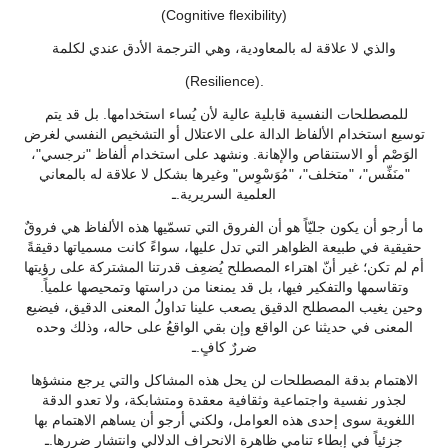
(Cognitive flexibility)
والذي لا علاقة له بالمعاودية، وهي الترجمة الأدق عندي لكلمة
(Resilience).
للمصطلحات النفسية قابلية عالية لأن يُساء استخدامها. بل قد يتم
توسيع استخدام الألفاظ الدالة على الاعتلال أو التشخيص النفسي لغرض
الوَصْم أو الاستنقاص والإهانة. ونشهد على استخدام ألفاظ "نرجسي"،
"منَفِّس"، "متخلف"، "مُوَسْوِس" وغيرها بشكل لا علاقة له بالمعاني
العلمية السريرية.ـ
ما أرجو أن يكون جليّاً هو أن الفروق التي تسمّيها هذه الألفاظ هي فروقٌ
حقيقية في طبيعة الظواهر التي تدل عليها، سواءً كانت مسمياتها دقيقةً
أم لم تكن؛ غير أنّ اهتراء المصطلح يُضعِف قدرتنا المشتركة على رؤيتها
وتقاسمها والتفكير فيها، بل قد يمنعنا من دراستها وتمحيصها علمياً.
وحين يغيب المصطلح الدقيق يصعب علينا تداولُ المعنى الدقيق، فيضيع
المعنى في حديثنا عن الواقع وإن بقي الواقعُ على حاله، وذلك وحده
ضررٌ كافٍ.ـ
الاهتمام بدقة المصطلحات لن يحل هذه المشاكل والتي يرجع منشؤها
لجذور نفسية واجتماعية وثقافية معقدة ومتشابكة، ولا تعدو الدقة
اللغوية سوى إحدى هذه العوامل، ولكني أرجو أن يساهم الاهتمام بها
جزئياً في إبطاء تنامي ظاهرة الانحراف الدلالي وانتشار ضررها.ـ