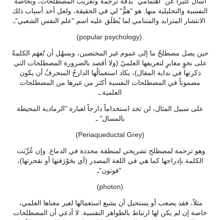
أُسْأَل كثيراً عن "اهتمامي" بدقة ترجمة وتعريب المصطلحات، وبخاصة
النفسية والتحليلية منها. هو "همٌّ" لي في الحقيقة، ولعل أحد أسباب ذلك
الانتشار المتزايد والمتنامي لما يُطلَق عليه اسم "علم النفس الشعبي"ـ
(popular psychology).
حين يصل مصطلحٌ ما إلى عموم غير المختصين، ويسهُل أن تُفهَم الكلمةُ
على نحوٍ مغايرٍ لتعريفها العلميّ (ولا أقصد بالضرورة المصطلحات التي
ذكرتها في بداية المقال)، يكاد استعمالُها الدارجُ المنحرفُ أن يكون
مضموناً في المصطلحات النفسية أكثر من غيرها من المصطلحات
العلمية.ـ
على سبيل المثال، لن تجد استخداماً دارجاً لعبارة "الرمادية المحيطة
بالمسال" ـ
(Periaqueductal Grey)
وهو ترجمة لمصطلح تشريحي لمنطقة محددة في الدماغ. وإن عُرِّبَت
الكلمة بإدراجها كما هي في اللغة المصدر (أي بحَوْرَفتها أو نقحرتها)،
"فوتون"ـ
(photon)
مثلاً، فقد يصعب أو يستحيل أن يشيع استعمالها لغير معناها العلمي،
خاصة إن لم يكن لها ارتباط بالظواهر النفسية. لا أدعي أن المصطلحات