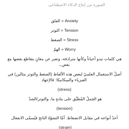
الصورة من إنتاج الذكاء الاصطناعي
القلق = Anxiety
التوتر = Tension
الضغط = Stress
الهمّ = Worry
هي كلمات تبدو أحياناً وكأنها مترادفة، وتعبر عن معانٍ يتقاطع بعضها مع
بعض.ـ
أصلُ الاستعمال العلميّ لبعض هذه الألفاظ (الضغط والتوتر مثالين) في
الفيزياء والميكانيكا: فالإجهاد
(stress)
هو الحِملُ المُطبَّق على مادةٍ ما، والتوتر/الشدّ
(tension)
أحدُ أنواعه في مقابل الانضغاط. أمّا التشوّهُ الناتج فيُسمّى الانفعال
(strain)