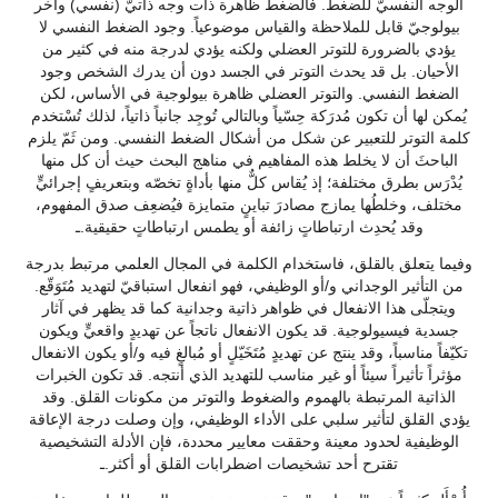
الوجه النفسيّ للضغط. فالضغط ظاهرة ذات وجه ذاتيّ (نفسي) وآخر
بيولوجيّ قابل للملاحظة والقياس موضوعياً. وجود الضغط النفسي لا
يؤدي بالضرورة للتوتر العضلي ولكنه يؤدي لدرجة منه في كثير من
الأحيان. بل قد يحدث التوتر في الجسد دون أن يدرك الشخص وجود
الضغط النفسي. والتوتر العضلي ظاهرة بيولوجية في الأساس، لكن
يُمكن لها أن تكون مُدرَكة حِسّياً وبالتالي تُوجِد جانباً ذاتياً، لذلك تُسْتخدم
كلمة التوتر للتعبير عن شكل من أشكال الضغط النفسي. ومن ثَمّ يلزم
الباحثَ أن لا يخلط هذه المفاهيم في مناهج البحث حيث أن كل منها
يُدْرَس بطرق مختلفة؛ إذ يُقاس كلٌّ منها بأداةٍ تخصّه وبتعريفٍ إجرائيٍّ
مختلف، وخلطُها يمازج مصادرَ تباينٍ متمايزة فيُضعِف صدق المفهوم،
وقد يُحدِث ارتباطاتٍ زائفة أو يطمس ارتباطاتٍ حقيقية.ـ
وفيما يتعلق بالقلق، فاستخدام الكلمة في المجال العلمي مرتبط بدرجة
من التأثير الوجداني و/أو الوظيفي، فهو انفعال استباقيّ لتهديد مُتَوَقّع.
ويتجلّى هذا الانفعال في ظواهر ذاتية وجدانية كما قد يظهر في آثار
جسدية فيسيولوجية. قد يكون الانفعال ناتجاً عن تهديدٍ واقعيٍّ ويكون
تكيّفاً مناسباً، وقد ينتج عن تهديدٍ مُتَخَيّلٍ أو مُبالغٍ فيه و/أو يكون الانفعال
مؤثراً تأثيراً سيئاً أو غير مناسب للتهديد الذي أنتجه. قد تكون الخبرات
الذاتية المرتبطة بالهموم والضغوط والتوتر من مكونات القلق. وقد
يؤدي القلق لتأثير سلبي على الأداء الوظيفي، وإن وصلت درجة الإعاقة
الوظيفية لحدود معينة وحققت معايير محددة، فإن الأدلة التشخيصية
تقترح أحد تشخيصات اضطرابات القلق أو أكثر.ـ