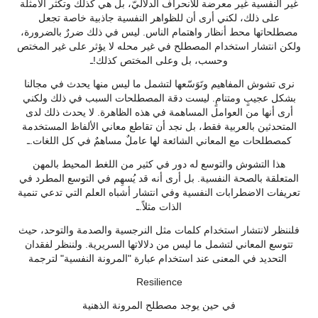
غير النفسية غير معرضة للانحراف الدلاليّ، بل هي كذلك وتكثر الأمثلة
على ذلك، لكني أرى أن للظواهر النفسية جاذبية خاصة تجعل
مصطلحاتها محط أنظار واهتمام الناس. ليس في ذلك ضررٌ بالضرورة،
ولكن انتشار استخدام المصطلح في غير محله لا يؤثر على غير المختص
وحسب، بل وعلى المختص كذلك!ـ
نرى تشوش المفاهيم وتَوَسّعها لتشمل ما ليس منها يحدث في مجالنا
بشكل عجيبٍ ومتنامٍ. ليست دقة المصطلحات السبب في ذلك ولكني
أرى أنها من العوامل المساهمة في هذه الظاهرة. لا يحدث ذلك لدى
المتحدثين بالعربية فقط، بل نجد أن تقاطع معاني الألفاظ المستخدمة
كمصطلحات مع المعاني الشائعة لها عاملٌ مساهمٌ في كل اللغات.ـ
هذا التشوش والتوسع له دور في كثير من اللغط المحيط بالمهن
المتعلقة بالصحة النفسية. بل أرى أنه قد يُسهِم في التوسع المطرد في
تعريفات الاضطرابات النفسية وفي انتشار أشباه العلم التي تدعي تنمية
الذات مثلاً.ـ
فلننظر لانتشار استخدام كلمات مثل النرجسية والصدمة والتوحد، حيث
تتوسع المعاني لتشمل ما ليس من دلالاتها السريرية. ولننظر لفقدان
التحديد في المعنى عند استخدام عبارة "المرونة النفسية" لترجمة
Resilience
في حين يوجد مصطلح المرونة الذهنية