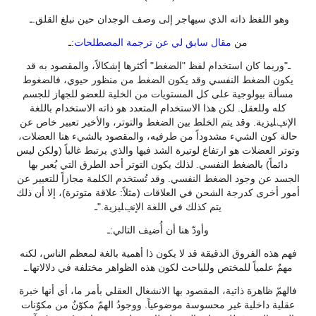
وهو اللفظ ذاته الذي سيهاجر إلى وصف الوجدان حين نبلغ القلق.ـ
من
مقال سابق لي عن ترجمة المصطلحات
:ـ
ـ"وربما كان استخدام لفظ "الضغط" أكثرها إشكالاً، والمقصود به قد
يكون الضغط النفسي وقد يكون الضغط من منظور حيوي، فالضغوط
مسألة بيولوجية على كل المستويات من الخلية للعضو للجهاز للجسم
كله وللعقل. لكن هذا الاستخدام المتعدد هو ذاته الاستخدام باللغة
الإنݠليزية. وقد يتم الخلط بين الضغط والتوتر، والأخير تعبير خاص عن
حالة كون الشيء مشدوداً من طرفيه، والمقصود بالشيء هنا العضلات،
وتوتر العضلات هو ارتفاع لوتيرة الشد فيها والذي يرتبط غالباً (ولكن ليس
دائماً) بالضغط النفسي. لذلك يكون التوتر أحد الطرق التي يُعبر بها
الجسد عن وجود الضغط النفسي. وقد تُستخدم الكلمة مجازاً للتعبير عن
أمور أخرى كدرجة الشحن في العلاقات (مثلاً: علاقة متوترة)، إلا أن ذلك
يتم كذلك في اللغة الإنݠليزية."ـ
وأودّ هنا أن أُضيف التالي:ـ
فهم هذه الفروق الدقيقة قد لا يكون ذا أهمية بالغة لمعظم الناس، لكنه
مهمٌ علمياً للمختص وللباحث لكون هذه الظواهر مختلفة في دلالاتها.ـ
فالهمّ ظاهرة ذاتية، المقصود بها الانشغال العقلي بأمر ما، أي أنها خبرة
عقلية داخلية غير محسوسة موضوعياً. ووجودُ الهمّ مكوّنٌ من مكوّنات