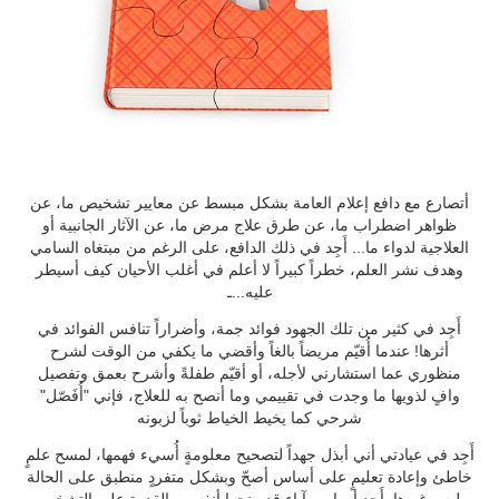
أتصارع مع دافع إعلام العامة بشكل مبسط عن معايير تشخيص ما، عن
ظواهر اضطراب ما، عن طرق علاج مرض ما، عن الآثار الجانبية أو
العلاجية لدواء ما... أَجِد في ذلك الدافع، على الرغم من مبتغاه السامي
وهدف نشر العلم، خطراً كبيراً لا أعلم في أغلب الأحيان كيف أسيطر
عليه...ـ
أَجِد في كثير من تلك الجهود فوائد جمة، وأضراراً تنافس الفوائد في
أثرها! عندما أُقيّم مريضاً بالغاً وأقضي ما يكفي من الوقت لشرح
منظوري عما استشارني لأجله، أو أقيّم طفلةً وأشرح بعمق وتفصيل
وافٍ لذويها ما وجدت في تقييمي وما أنصح به للعلاج، فإني "أُفَصّل"
شرحي كما يخيط الخياط ثوباً لزبونه
أَجِد في عيادتي أني أبذل جهداً لتصحيح معلومةٍ أُسيء فهمها، لمسح علمٍ
خاطئ وإعادة تعليمٍ على أساس أصحّ وبشكل متفردٍ منطبق على الحالة