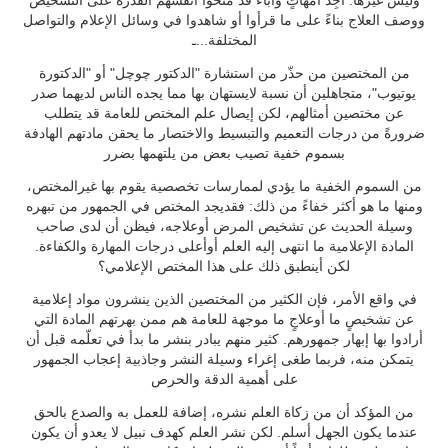
وليس غيرها. أَجِد أمهاتٍ وآباء قد منحوا أنفسهم القدرة على التشخيص
ووصف العلاج بناءً على ما قرأوا أو شاهدوا في وسائل الإعلام والتواصل
المختلفة...ـ
من المختصين من حذّر من استشارة "الدكتور چوچل" أو "الدكتورة
يوتيوب"، متجاهلين أن نسبة لايستهان بها مما يجده الناس لديهما صدر
عن مختصين أمثالهم، لكن إيصال علم المختص للعامة قد يتطلب
ضرورةً من درجات التعميم والتبسيط والاختصار ما يحقن مادتهم الهادفة
بسموم خفية تصيب بعض من يلتهمها بضرر
من السموم الخفية ما يؤدي لممارسات تخصصية يقوم بها غيرالمختص،
ومنها ما هو أكثر خفاءً من ذلك: فقديجد المختص في الجمهور من تبهره
وسيلة الحديث عن تشخيص المرض أوعلاجه، فيظن أن لدى صاحب
المادة الإعلامية ما انتهى إليه العلم أوأعلى درجات المهارة والكفاءة.
لكن أينطبق ذلك على هذا المختص الإعلامي؟
في واقع الأمر، فإن الكثير من المختصين الذين ينشرون مواد إعلامية
عن تشخيصٍ ما أوعلاجٍ ما موجهة للعامة هم ممن بهرتهم المادة التي
أرادوا بها إبهار جمهورهم. كثير منهم يبادر بنشر ما بدأ في تعلّمه قبل أن
يتمكن منه، فربما طغى إغراء وسيلة النشر وجاذبية إعجاب الجمهور
على أهمية الدقة والحرص
من المؤكد أن من زكاة العلم نشره، إضافة للعمل به والصدع بالحق
عندما يكون الجهل أسلم. لكن نشر العلم كهدف نبيل لا يعدو أن يكون