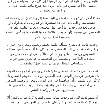
غاية. وليس للغاية أبداً أن تبرر الوسيلة إن كان في الوسيلة ضرر غير
متعمد. لذا أجد نفسي في غاية التردد عند شرح مادة علمية أعلم ما
وراءها من تعقيد...ـ
فماذا أفعل إذن؟ وجدت راحةً في البعد عما يُغري القارئ لتجربة مهاراته
التشخيصية أو العلاجية التي قد تستثيرها قراءة وصف الاضطراب أو
عرض لعلاجه. وجدت أماناً في نقل محتوى الأبحاث العلمية للقارئ
المختص دون تبسيط (أو تعريب)، والانتقاء منها للعامة ما يُمكّنني بالصدع
لحقيقة علمية إن لزم الأمر
وجدت فائدة في شرح مسألة علمية دقيقة وبعمق وتبحر دون اختزال
ولكن بلغة قد تصل لغير المختص، طالما كان ما أكتبه بعيداً عن وظيفة
التشخيص ووصف العلاج. وجدت أن مقالاً يسعى لوصف مجال من
المجالات العلاجية أو تخصصاً من التخصصات قد يُغري بعض قرائه
لاستكشاف المجال وربما دراسته "قبل" تطبيقه...ـ
لست هنا في مقام الحكم على ما يفعله غيري، ولن أدعو زملاء المهنة
بأن يتوقفوا عن نشر الوعي. على العكس من ذلك، أدعوهم أجمعين بأن
يُزَكّوا عن علمهم، وأن يساهموا في نشر الوعي ومحاربة وصمة المرض.
لكني أدعو نفسي وإياهم للتأمل والتريّث والاختيار بعناية لمحتوى ما
سينشرون من علم وكيفية النشر
أدعوهم لذلك لأني قد وجدت مقابلاً للمثل الشائع "رُبّ ضارّة نافعة" ألا
وهو: "رُبّ نافعةٍ ضارّة". وأخيراً فإن ما ينتج عن الجهد في علم الغيب،